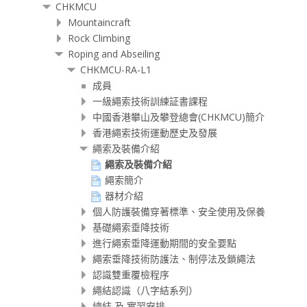
CHKMCU
塊
Mountaincraft
Rock Climbing
Roping and Abseiling
CHKMCU-RA-L1
成員
一級繩索技術訓練証書課程
中國香港攀山及攀登總會(CHKMCU)簡介
香港繩索技術運動歷史及發展
繩索及裝備介紹
繩索及裝備介紹
繩索簡介
器材介紹
個人防護裝備穿著標準、安全使用及保養
基礎繩索垂降技術
進行繩索垂降運動期間的安全要點
繩索垂降技術防護法、制停法及鎖繩法
認識雙重覆檢程序
繩結認識（八字結系列）
總結 及 實習安排