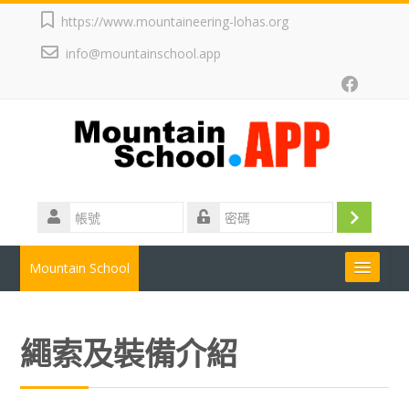
跳
https://www.mountaineering-lohas.org
至
info@mountainschool.app
主
內
容
帳
號
登
密
碼
入
Mountain School
搜
尋
送
課
繩索及裝備介紹
出
程