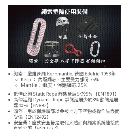
繩索：纖維骨繩 Kernmantle, 德國 Edelrid 1953年
Kern ： 內層繩芯，主要受力部份 75%
Mantle：繩皮，保護繩芯 25%
低伸延繩 Static Rope 靜態延展少於5% 【EN1891】
高伸延繩 Dynamic Rope 靜態延展少於8% 動態延展
達40％【EN892】
頭盔：用於保護頭部以免被上方下墜物或操作失誤而
受傷【EN12492】
安全帶：座式安全帶是取代人體而與繩索系統連接的
直接介面【EN12277】