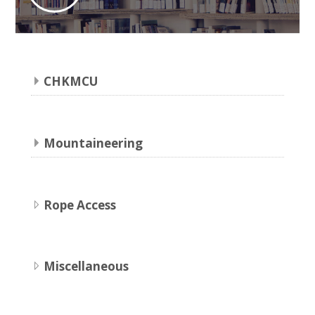
CHKMCU
Mountaineering
Rope Access
Miscellaneous