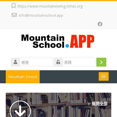
跳
https://www.mountaineering-lohas.org
至
info@mountainschool.app
主
內
容
帳
號
登
密
碼
入
Mountain School
正體中文 ‎(zh_tw)‎
搜
展開全部
尋
送
課
出
程