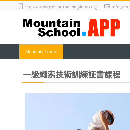
跳
https://www.mountaineering-lohas.org
info@mou
至
主
內
容
Mountain School
一級繩索技術訓練証書課程