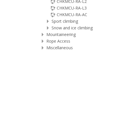
CHKMCU-RA-L2
CHKMCU-RA-L3
CHKMCU-RA-AC
Sport climbing
Snow and ice climbing
Mountaineering
Rope Access
Miscellaneous