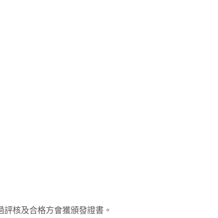
0
0
過評核及合格方會獲頒發證書。