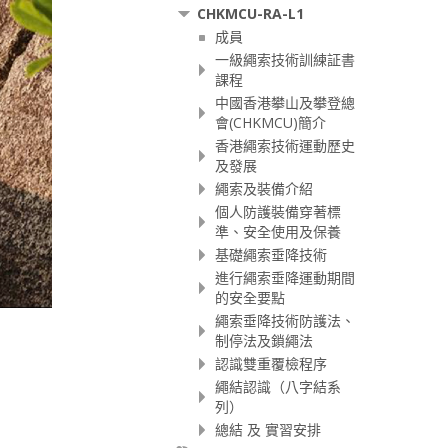
CHKMCU-RA-L1
成員
一級繩索技術訓練証書
課程
中國香港攀山及攀登總
會(CHKMCU)簡介
香港繩索技術運動歷史
及發展
繩索及裝備介紹
個人防護裝備穿著標
準、安全使用及保養
基礎繩索垂降技術
進行繩索垂降運動期間
的安全要點
繩索垂降技術防護法、
制停法及鎖繩法
認識雙重覆檢程序
繩結認識（八字結系
列）
總結 及 實習安排