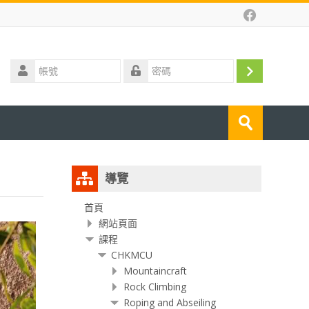
帳
號
登
密
碼
入
搜
尋
送
課
出
程
跳
導覽
過
導
首頁
網站頁面
覽
課程
區
CHKMCU
塊
Mountaincraft
Rock Climbing
Roping and Abseiling