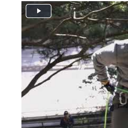
播
放
视
频