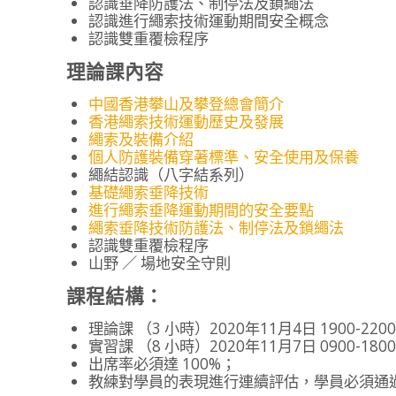
認識垂降防護法、制停法及鎖繩法
認識進行繩索技術運動期間安全概念
認識雙重覆檢程序
理論課內容
中國香港攀山及攀登總會簡介
香港繩索技術運動歷史及發展
繩索及裝備介紹
個人防護裝備穿著標準、安全使用及保養
繩結認識（八字結系列）
基礎繩索垂降技術
進行繩索垂降運動期間的安全要點
繩索垂降技術防護法、制停法及鎖繩法
認識雙重覆檢程序
山野 ／ 場地安全守則
課程結構：
理論課 （3 小時）2020年11月4日 1900-220
實習課 （8 小時）2020年11月7日 0900-180
出席率必須達 100%；
教練對學員的表現進行連續評估，學員必須通